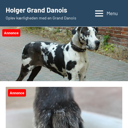
Videre
Holger Grand Danois
til
Menu
Oplev kærligheden med en Grand Danois
indhold
Annonce
Annonce