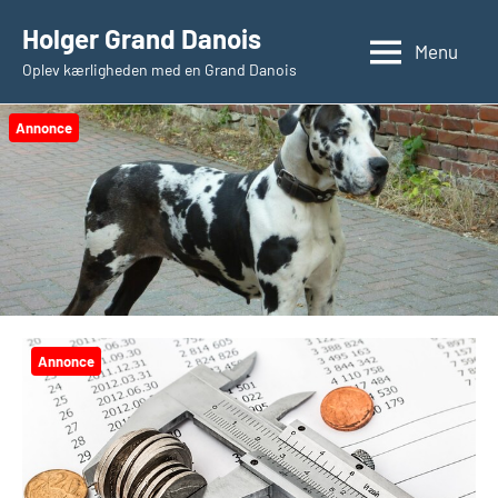
Videre
Holger Grand Danois
til
Menu
Oplev kærligheden med en Grand Danois
indhold
Annonce
Annonce