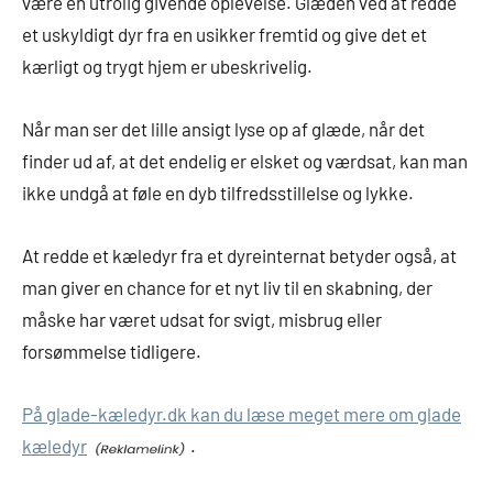
være en utrolig givende oplevelse. Glæden ved at redde
et uskyldigt dyr fra en usikker fremtid og give det et
kærligt og trygt hjem er ubeskrivelig.
Når man ser det lille ansigt lyse op af glæde, når det
finder ud af, at det endelig er elsket og værdsat, kan man
ikke undgå at føle en dyb tilfredsstillelse og lykke.
At redde et kæledyr fra et dyreinternat betyder også, at
man giver en chance for et nyt liv til en skabning, der
måske har været udsat for svigt, misbrug eller
forsømmelse tidligere.
På glade-kæledyr.dk kan du læse meget mere om glade
kæledyr
.