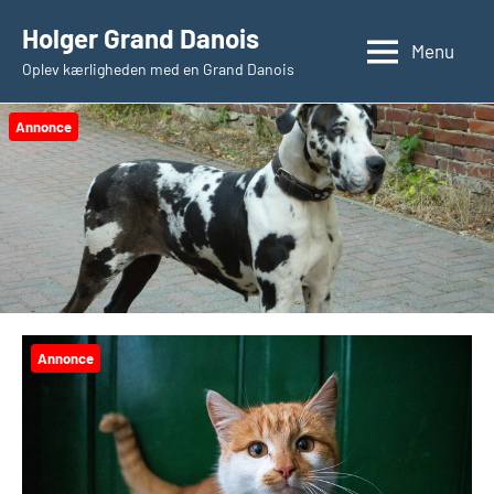
Videre
Holger Grand Danois
til
Menu
Oplev kærligheden med en Grand Danois
indhold
Annonce
Annonce