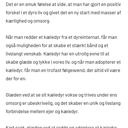
Det er en smuk følelse at vide, at man har gjort en positiv
forskel i et dyrs liv og givet det en ny start med masser af
kærlighed og omsorg.
Når man redder et kæledyr fra et dyreinternat, får man
også muligheden for at skabe et stærkt bånd og et
livslangt venskab. Kæledyr har en utrolig evne til at
skabe glæde og lykke i vores liv, og når man adopterer et
kæledyr, får man en trofast følgesvend, der altid vil være
der for en.
Glæden ved at se sit kæledyr vokse og trives under ens
omsorg er ubeskrivelig, og det skaber en unik og livslang
forbindelse mellem ejer og kæledyr.
Kort sagt, glæden ved at redde og adoptere et kæledyr